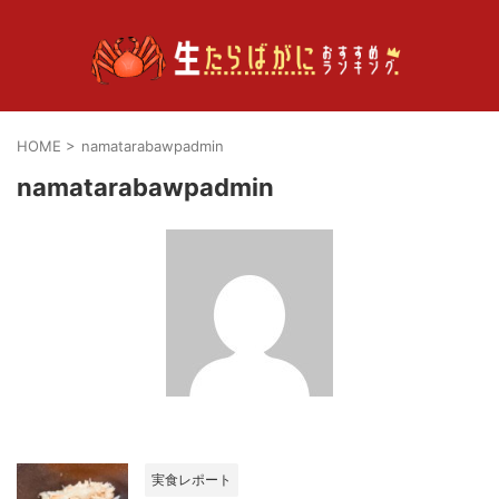
HOME
>
namatarabawpadmin
namatarabawpadmin
実食レポート